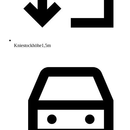
Kniestockhöhe
1,5
m