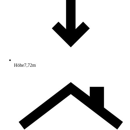
Höhe
7,72
m