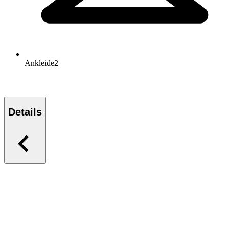
Ankleide
2
Details