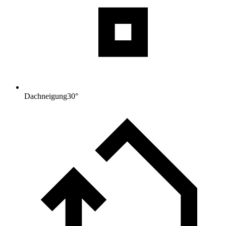
Dachneigung
30
°