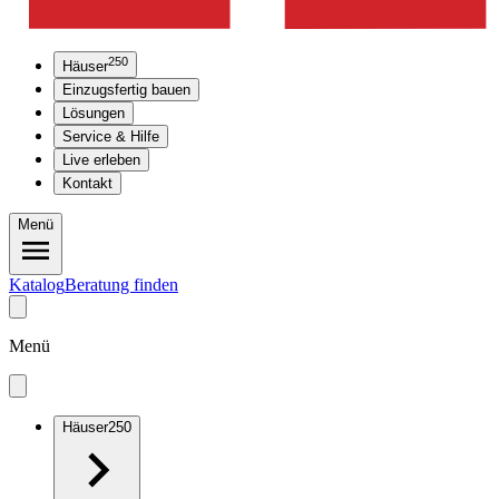
250
Häuser
Einzugsfertig bauen
Lösungen
Service & Hilfe
Live erleben
Kontakt
Menü
Katalog
Beratung finden
Menü
Häuser
250