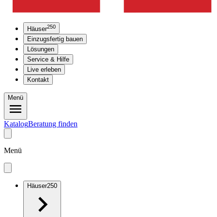
250
Häuser
Einzugsfertig bauen
Lösungen
Service & Hilfe
Live erleben
Kontakt
Menü
Katalog
Beratung finden
Menü
Häuser
250