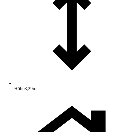
Höhe
8,29
m