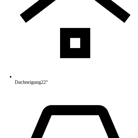
Dachneigung
22
°