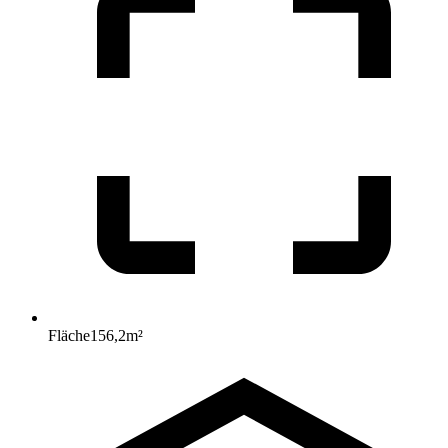
Fläche
156,2
m²