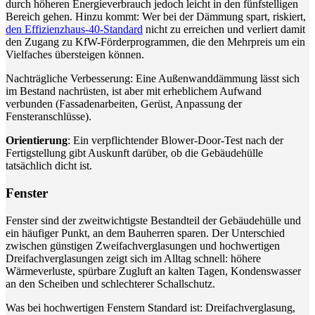
durch höheren Energieverbrauch jedoch leicht in den fünfstelligen
Bereich gehen. Hinzu kommt: Wer bei der Dämmung spart, riskiert,
den Effizienzhaus-40-Standard
nicht zu erreichen und verliert damit
den Zugang zu KfW-Förderprogrammen, die den Mehrpreis um ein
Vielfaches übersteigen können.
Nachträgliche Verbesserung: Eine Außenwanddämmung lässt sich
im Bestand nachrüsten, ist aber mit erheblichem Aufwand
verbunden (Fassadenarbeiten, Gerüst, Anpassung der
Fensteranschlüsse).
Orientierung
: Ein verpflichtender Blower-Door-Test nach der
Fertigstellung gibt Auskunft darüber, ob die Gebäudehülle
tatsächlich dicht ist.
Fenster
Fenster sind der zweitwichtigste Bestandteil der Gebäudehülle und
ein häufiger Punkt, an dem Bauherren sparen. Der Unterschied
zwischen günstigen Zweifachverglasungen und hochwertigen
Dreifachverglasungen zeigt sich im Alltag schnell: höhere
Wärmeverluste, spürbare Zugluft an kalten Tagen, Kondenswasser
an den Scheiben und schlechterer Schallschutz.
Was bei hochwertigen Fenstern Standard ist: Dreifachverglasung,