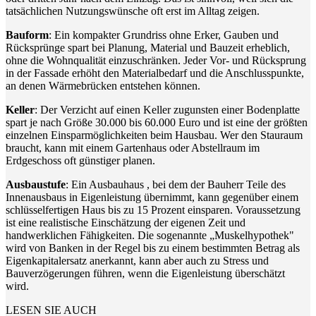
tatsächlichen Nutzungswünsche oft erst im Alltag zeigen.
Bauform
: Ein kompakter Grundriss ohne Erker, Gauben und
Rücksprünge spart bei Planung, Material und Bauzeit erheblich,
ohne die Wohnqualität einzuschränken. Jeder Vor- und Rücksprung
in der Fassade erhöht den Materialbedarf und die Anschlusspunkte,
an denen Wärmebrücken entstehen können.
Keller
: Der Verzicht auf einen Keller zugunsten einer Bodenplatte
spart je nach Größe 30.000 bis 60.000 Euro und ist eine der größten
einzelnen Einsparmöglichkeiten beim Hausbau. Wer den Stauraum
braucht, kann mit einem Gartenhaus oder Abstellraum im
Erdgeschoss oft günstiger planen.
Ausbaustufe
: Ein Ausbauhaus , bei dem der Bauherr Teile des
Innenausbaus in Eigenleistung übernimmt, kann gegenüber einem
schlüsselfertigen Haus bis zu 15 Prozent einsparen. Voraussetzung
ist eine realistische Einschätzung der eigenen Zeit und
handwerklichen Fähigkeiten. Die sogenannte „Muskelhypothek"
wird von Banken in der Regel bis zu einem bestimmten Betrag als
Eigenkapitalersatz anerkannt, kann aber auch zu Stress und
Bauverzögerungen führen, wenn die Eigenleistung überschätzt
wird.
LESEN SIE AUCH