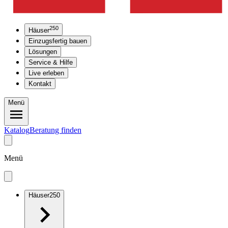
250
Häuser
Einzugsfertig bauen
Lösungen
Service & Hilfe
Live erleben
Kontakt
Menü
Katalog
Beratung finden
Menü
Häuser
250