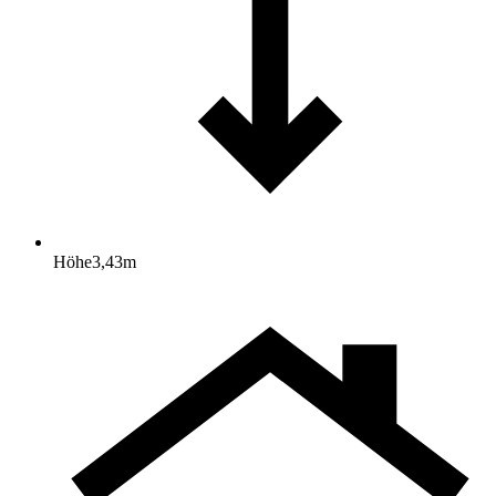
Höhe
3,43
m