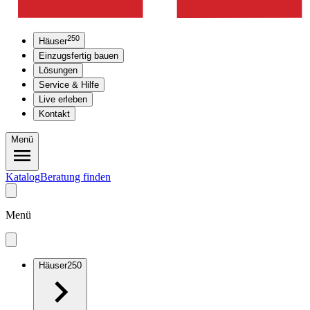
250
Häuser
Einzugsfertig bauen
Lösungen
Service & Hilfe
Live erleben
Kontakt
Menü
Katalog
Beratung finden
Menü
Häuser
250