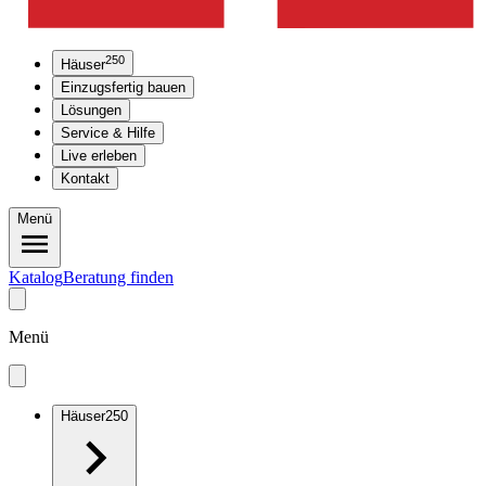
250
Häuser
Einzugsfertig bauen
Lösungen
Service & Hilfe
Live erleben
Kontakt
Menü
Katalog
Beratung finden
Menü
Häuser
250