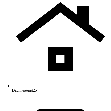
Dachneigung
25
°