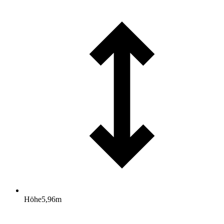
Höhe
5,96
m