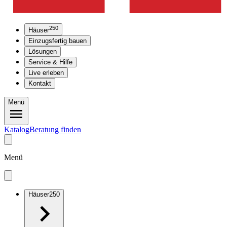
250
Häuser
Einzugsfertig bauen
Lösungen
Service & Hilfe
Live erleben
Kontakt
Menü
Katalog
Beratung finden
Menü
Häuser
250