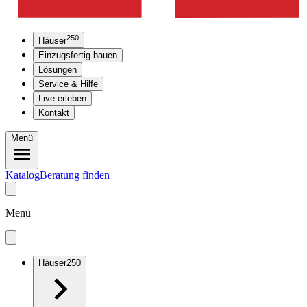
250
Häuser
Einzugsfertig bauen
Lösungen
Service & Hilfe
Live erleben
Kontakt
Menü
Katalog
Beratung finden
Menü
Häuser
250