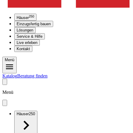
250
Häuser
Einzugsfertig bauen
Lösungen
Service & Hilfe
Live erleben
Kontakt
Menü
Katalog
Beratung finden
Menü
Häuser
250