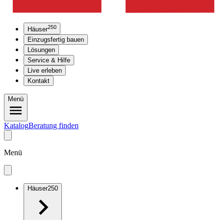
250
Häuser
Einzugsfertig bauen
Lösungen
Service & Hilfe
Live erleben
Kontakt
Menü
Katalog
Beratung finden
Menü
Häuser
250