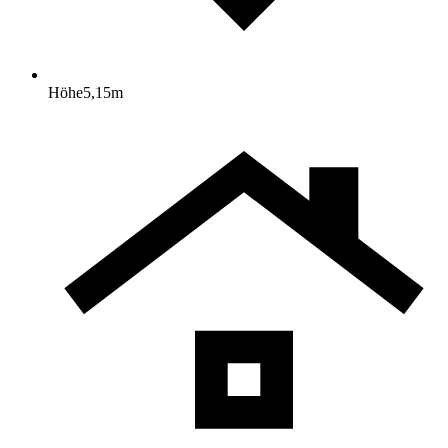
Höhe
5,15
m