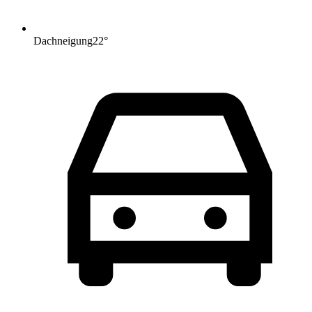
Dachneigung
22
°