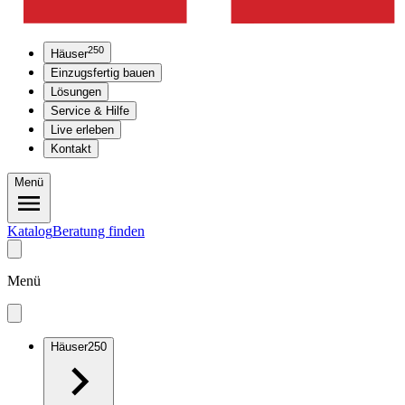
250
Häuser
Einzugsfertig bauen
Lösungen
Service & Hilfe
Live erleben
Kontakt
Menü
Katalog
Beratung finden
Menü
Häuser
250