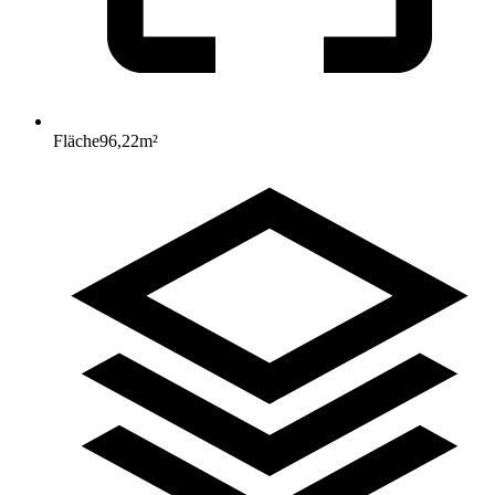
Fläche
96,22
m²