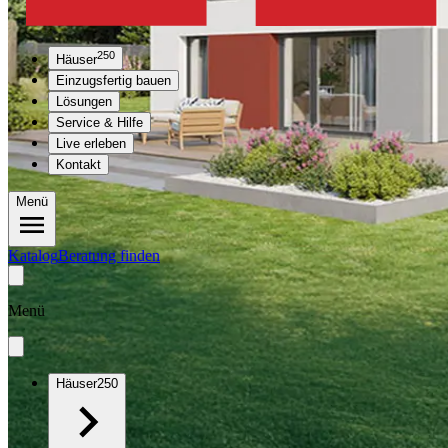
250
Häuser
Einzugsfertig bauen
Lösungen
Service & Hilfe
Live erleben
Kontakt
Menü
Katalog
Beratung finden
Menü
Häuser
250