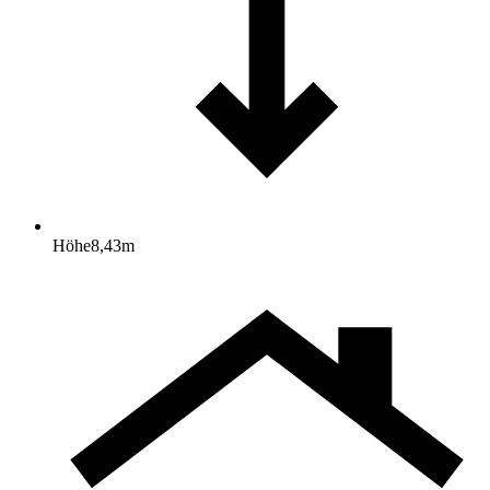
Höhe
8,43
m