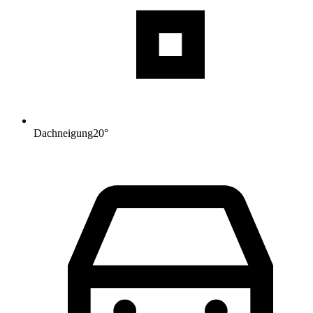
Dachneigung
20
°