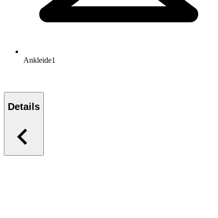
Ankleide
1
Details