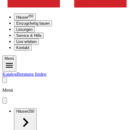
250
Häuser
Einzugsfertig bauen
Lösungen
Service & Hilfe
Live erleben
Kontakt
Menü
Katalog
Beratung finden
Menü
Häuser
250