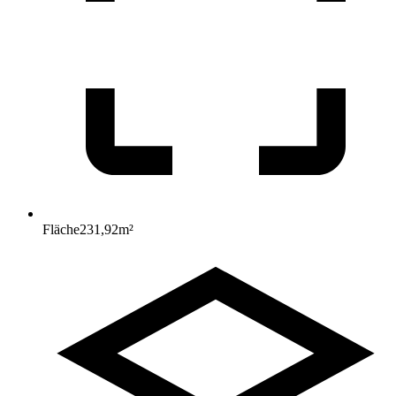
Fläche
231,92
m²