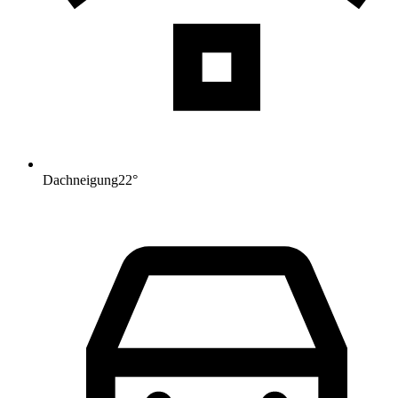
Dachneigung
22
°