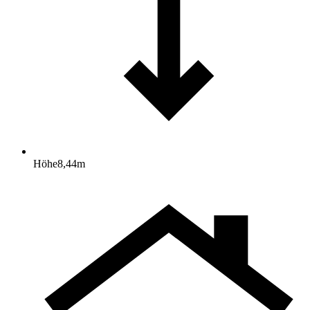
Höhe
8,44
m