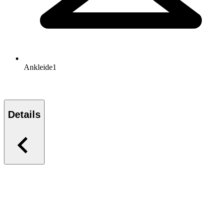
Ankleide
1
Details