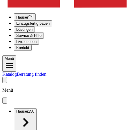
250
Häuser
Einzugsfertig bauen
Lösungen
Service & Hilfe
Live erleben
Kontakt
Menü
Katalog
Beratung finden
Menü
Häuser
250