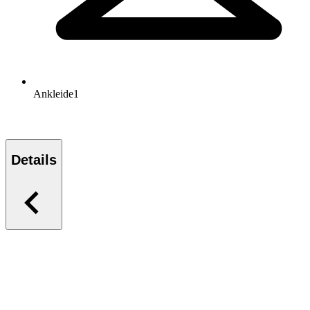
Ankleide
1
Details