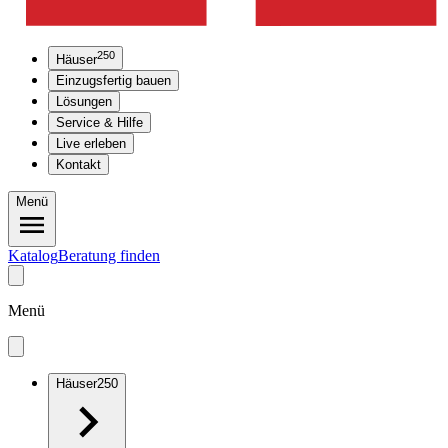
250
Häuser
Einzugsfertig bauen
Lösungen
Service & Hilfe
Live erleben
Kontakt
Menü
Katalog
Beratung finden
Menü
Häuser
250