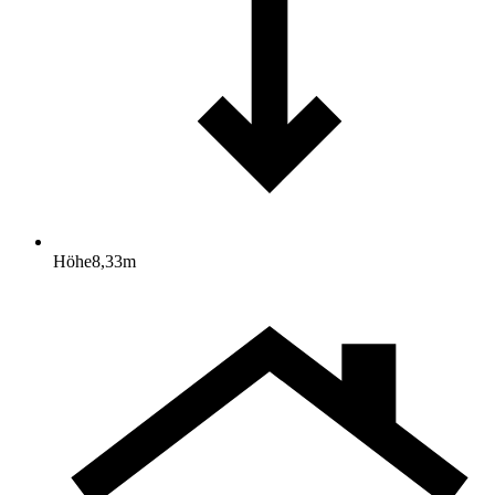
Höhe
8,33
m