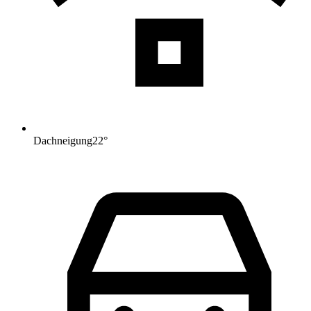
Dachneigung
22
°