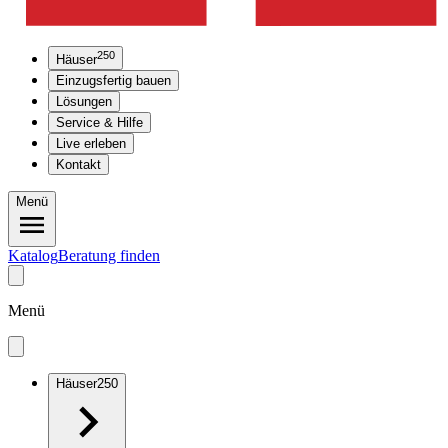
250
Häuser
Einzugsfertig bauen
Lösungen
Service & Hilfe
Live erleben
Kontakt
Menü
Katalog
Beratung finden
Menü
Häuser
250