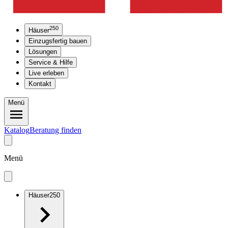
250
Häuser
Einzugsfertig bauen
Lösungen
Service & Hilfe
Live erleben
Kontakt
Menü
Katalog
Beratung finden
Menü
Häuser
250