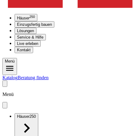
250
Häuser
Einzugsfertig bauen
Lösungen
Service & Hilfe
Live erleben
Kontakt
Menü
Katalog
Beratung finden
Menü
Häuser
250