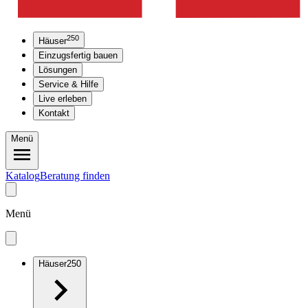
250
Häuser
Einzugsfertig bauen
Lösungen
Service & Hilfe
Live erleben
Kontakt
Menü
Katalog
Beratung finden
Menü
Häuser
250