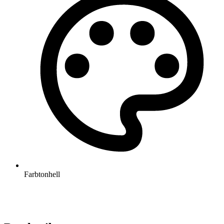
Farbton
hell