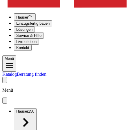
250
Häuser
Einzugsfertig bauen
Lösungen
Service & Hilfe
Live erleben
Kontakt
Menü
Katalog
Beratung finden
Menü
Häuser
250