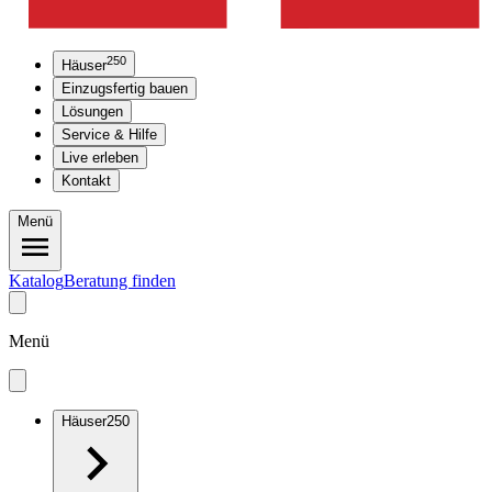
250
Häuser
Einzugsfertig bauen
Lösungen
Service & Hilfe
Live erleben
Kontakt
Menü
Katalog
Beratung finden
Menü
Häuser
250