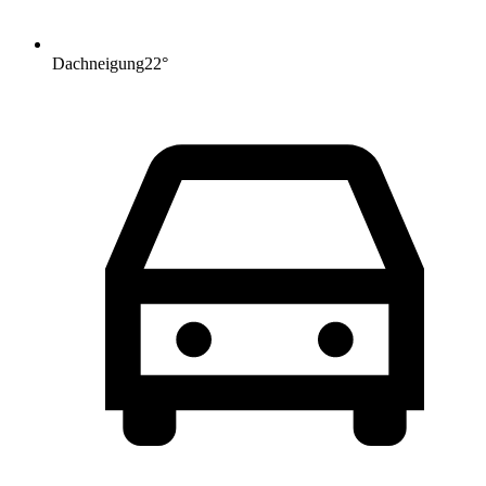
Dachneigung
22
°