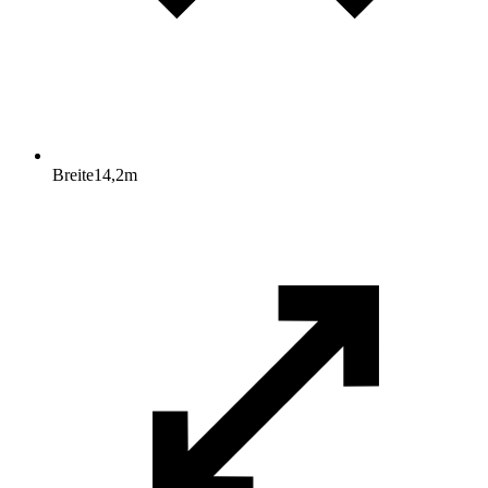
Breite
14,2
m