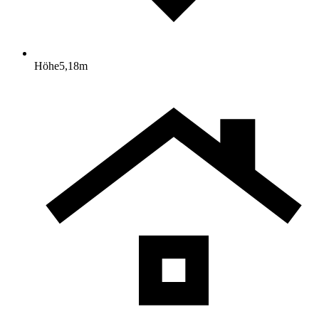
Höhe
5,18
m