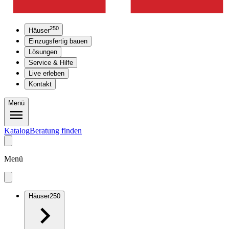
250
Häuser
Einzugsfertig bauen
Lösungen
Service & Hilfe
Live erleben
Kontakt
Menü
Katalog
Beratung finden
Menü
Häuser
250