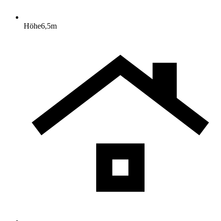
Höhe
6,5
m