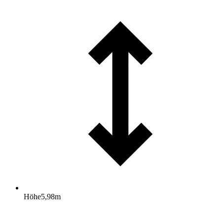
Höhe
5,98
m