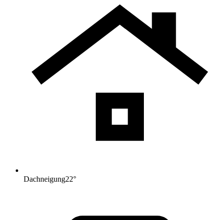
Dachneigung
22
°