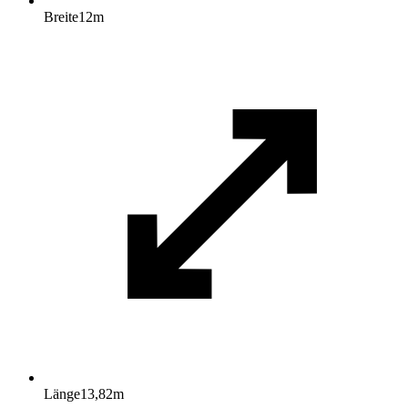
Breite
12
m
Länge
13,82
m