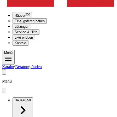
250
Häuser
Einzugsfertig bauen
Lösungen
Service & Hilfe
Live erleben
Kontakt
Menü
Katalog
Beratung finden
Menü
Häuser
250