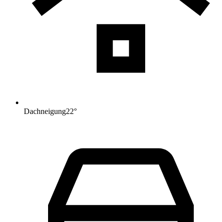
Dachneigung
22
°