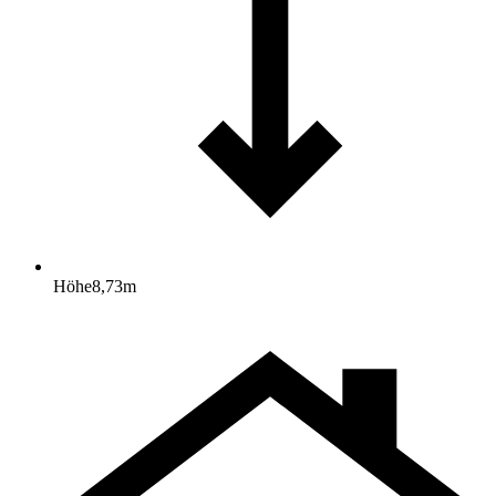
Höhe
8,73
m