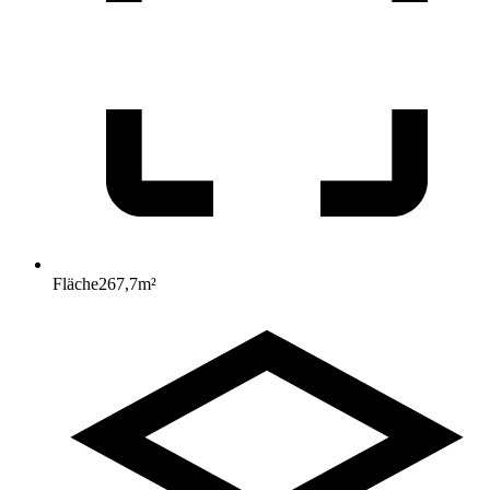
Fläche
267,7
m²