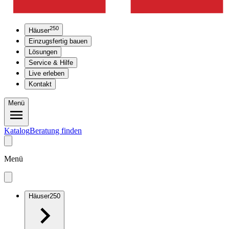
250
Häuser
Einzugsfertig bauen
Lösungen
Service & Hilfe
Live erleben
Kontakt
Menü
Katalog
Beratung finden
Menü
Häuser
250