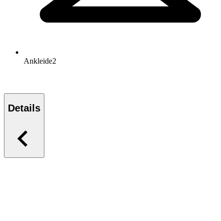
Ankleide
2
Details