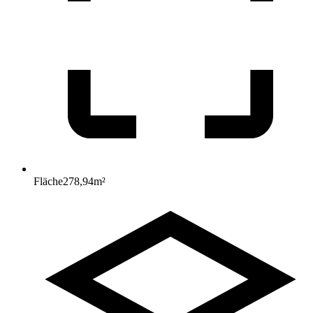
Fläche
278,94
m²