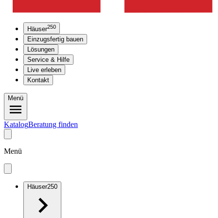
250
Häuser
Einzugsfertig bauen
Lösungen
Service & Hilfe
Live erleben
Kontakt
Menü
Katalog
Beratung finden
Menü
Häuser
250