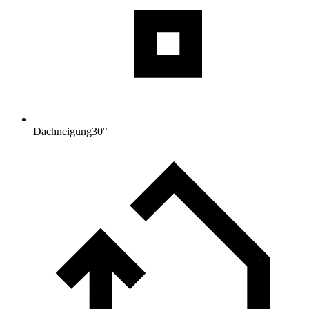
Dachneigung
30
°