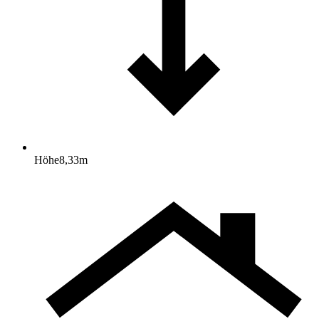
Höhe
8,33
m